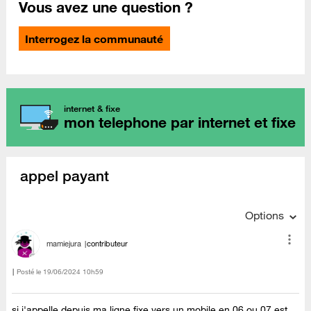
Vous avez une question ?
Interrogez la communauté
internet & fixe
mon telephone par internet et fixe
appel payant
Options
mamiejura
contributeur
Posté le
‎19/06/2024
10h59
si j'appelle depuis ma ligne fixe vers un mobile en 06 ou 07 est