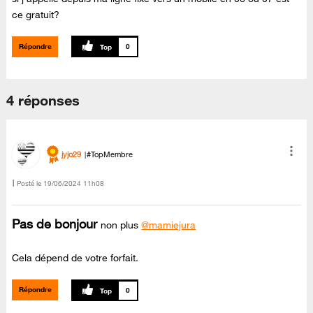
ce gratuit?
Répondre
0
4 réponses
jyjo29
#TopMembre
Posté le
‎19/06/2024
11h08
Pas de bonjour
non plus
@mamiejura
Cela dépend de votre forfait.
Répondre
0