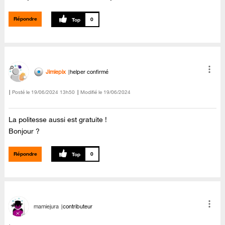
Répondre
0
Jimlepix
helper confirmé
Posté le
‎19/06/2024
13h50
Modifié le
19/06/2024
La politesse aussi est gratuite !
Bonjour ?
Répondre
0
mamiejura
contributeur