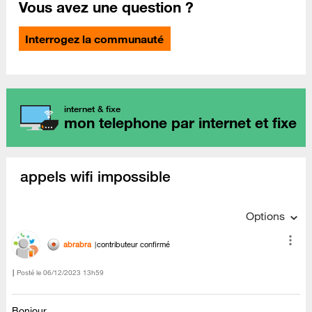
Vous avez une question ?
Interrogez la communauté
internet & fixe
mon telephone par internet et fixe
appels wifi impossible
Options
abrabra
contributeur confirmé
Posté le
‎06/12/2023
13h59
Bonjour,