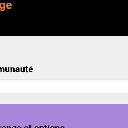
ge
munauté
range et options