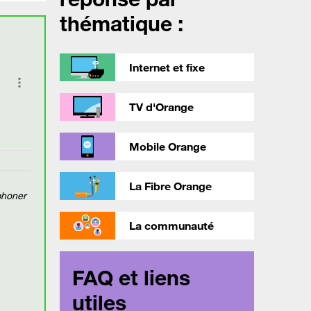
thématique :
Internet et fixe
TV d'Orange
Mobile Orange
La Fibre Orange
éphoner
La communauté
FAQ et liens
utiles