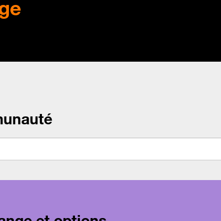
ge
munauté
ange et options