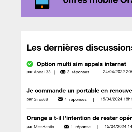
Les dernières discussion
Option multi sim appels internet
par
‎24/04/2022
20
Anna133
3
réponses
Je commande un portable en renouvell
par
‎15/04/2024
18h
Sirus68
4
réponses
Orange a t-il l'intention de rester opér
par
‎15/04/2024
1
MissHestia
1
réponse