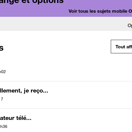
Voir tous les sujets mobile 
O
s
Tout af
h02
ement, je reço...
17
ateur télé...
4h36