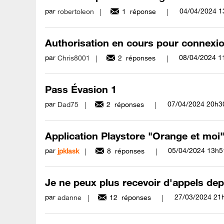
par
‎04/04/2024
1
robertoleon
1
réponse
Authorisation en cours pour connexion
par
‎08/04/2024
1
Chris8001
2
réponses
Pass Évasion 1
par
‎07/04/2024
20h3
Dad75
2
réponses
Application Playstore "Orange et moi" n
par
‎05/04/2024
13h5
jpklask
8
réponses
Je ne peux plus recevoir d'appels depu
par
‎27/03/2024
21
adanne
12
réponses