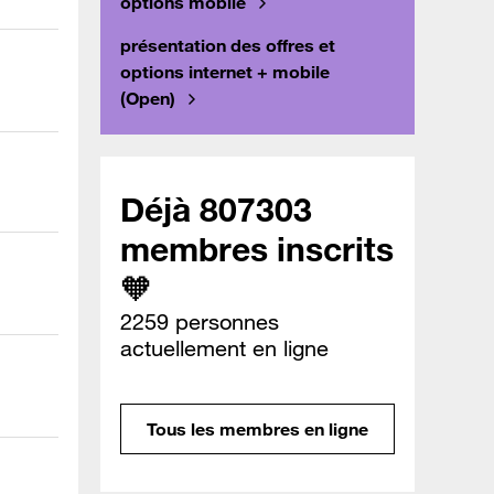
options mobile
présentation des offres et
options internet + mobile
(Open)
Déjà 807303
membres inscrits
🧡
2259 personnes
actuellement en ligne
Tous les membres en ligne