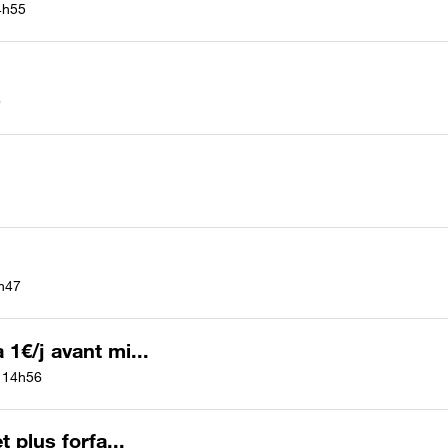
4h55
9
h47
 1€/j avant mi...
14h56
 plus forfa...