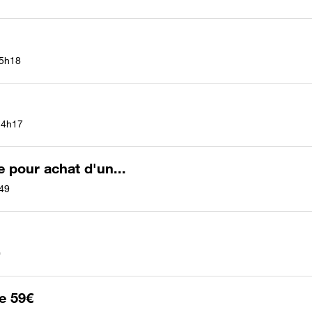
5h18
14h17
pour achat d'un...
49
0
e 59€