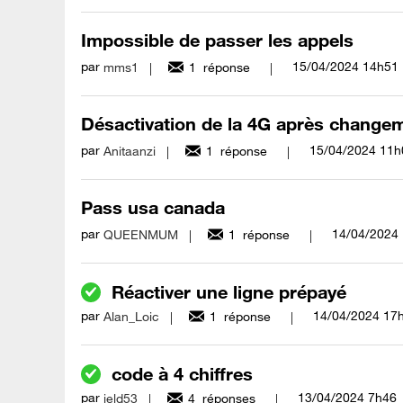
Impossible de passer les appels
par
‎15/04/2024
14h51
mms1
1
réponse
Désactivation de la 4G après changem
par
‎15/04/2024
11h
Anitaanzi
1
réponse
Pass usa canada
par
‎14/04/2024
QUEENMUM
1
réponse
Réactiver une ligne prépayé
par
‎14/04/2024
17
Alan_Loic
1
réponse
code à 4 chiffres
par
‎13/04/2024
7h46
jeld53
4
réponses