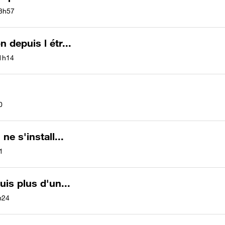
3h57
 depuis l étr...
1h14
0
e s'install...
1
is plus d'un...
h24