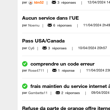
par
‎12/04/2024
1
ktm52
3
réponses
Aucun service dans l’UE
par
‎11/04/2024
2h4
Noemu
6
réponses
Pass USA/Canada
par
‎10/04/2024
20h57
Cy6
3
réponses
comprendre un code erreur
par
‎11/04/2024
23
Rose4711
1
réponse
frais maintien du service internet à
par
‎09/04/2024
Gambetta11
2
réponses
Refuse da parte de orange offre iternet