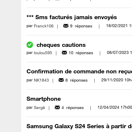
*** Sms facturés jamais envoyés
par
‎18/02/2021
1
Franck106
9
réponses
cheques cautions
par
‎08/07/2023
loulou595
10
réponses
Confirmation de commande non reçue 
par
‎29/11/2020
10h
NK1843
8
réponses
Smartphone
par
‎12/04/2024
17h0
Sergë
4
réponses
Samsung Galaxy S24 Series à partir d