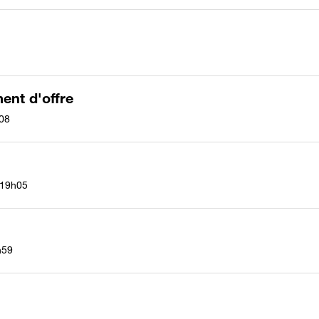
ent d'offre
08
19h05
h59