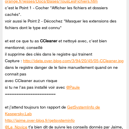
orange.fr/jesses/Docs/Bases/TousLesFichiers.htm
c’est le Point 1 - Cocher "Afficher les fichiers et dossiers
cachés".
voir aussi le Point 2 - Décochez "Masquer les extensions des
fichiers dont le type est connu"
et est ce que tu as
CCleaner
et nettoyé avec, c'est bien
mentionné; conseillé
il supprime des clés dans le registre qui trainent
Capture :
http://idata.over-blog.com/3/94/20/45/05-CCleaner.jpg
dans le registre danger de le faire manuellement quand on ne
connait pas
avec CCleaner aucun risque
si tu ne l'as pas installé voir avec
@Paule
======================
et j’attend toujours ton rapport de
GetSystemInfo de
Kaspersky.Lab
http://jaime.over-blog.fr/getsysteminfo
@Le_Novice
t’a bien dit de suivre les conseils donnés par Jaime,