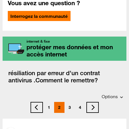
Vous avez une question ?
Interrogez la communauté
internet & fixe
protéger mes données et mon
accès internet
résiliation par erreur d'un contrat
antivirus .Comment le remettre?
Options
1
2
3
4