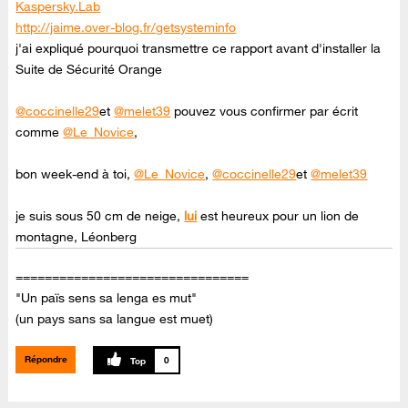
Kaspersky.Lab
http://jaime.over-blog.fr/getsysteminfo
j'ai expliqué pourquoi transmettre ce rapport avant d'installer la
Suite de Sécurité Orange
@coccinelle29
et
@melet39
pouvez vous confirmer par écrit
comme
@Le_Novice
,
bon week-end à toi,
@Le_Novice
,
@coccinelle29
et
@melet39
je suis sous 50 cm de neige,
lui
est heureux pour un lion de
montagne, Léonberg
================================
"Un païs sens sa lenga es mut"
(un pays sans sa langue est muet)
Répondre
0