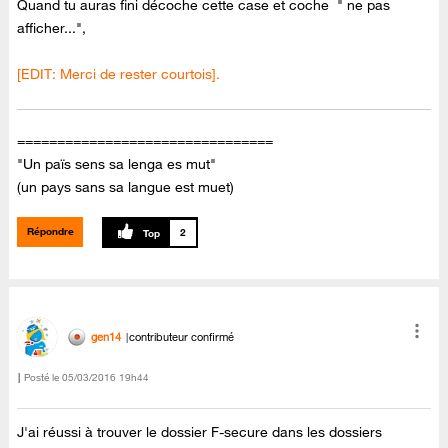
Quand tu auras fini décoche cette case et coche " ne pas
afficher...",
[EDIT: Merci de rester courtois].
================================
"Un païs sens sa lenga es mut"
(un pays sans sa langue est muet)
Répondre
2
gen14
contributeur confirmé
Posté le
‎05/03/2016
19h44
J'ai réussi à trouver le dossier F-secure dans les dossiers