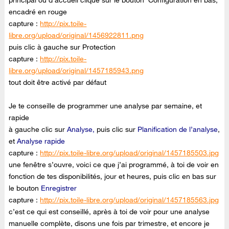
principal ou d'accueil clique sur le bouton Configuration en bas,
encadré en rouge
capture :
http://pix.toile-
libre.org/upload/original/1456922811.png
puis clic à gauche sur Protection
capture :
http://pix.toile-
libre.org/upload/original/1457185943.png
tout doit être activé par défaut
Je te conseille de programmer une analyse par semaine, et
rapide
à gauche clic sur
Analyse,
puis clic sur
Planification de l’analyse
,
et
Analyse rapide
capture :
http://pix.toile-libre.org/upload/original/1457185503.jpg
une fenêtre s’ouvre, voici ce que j’ai programmé, à toi de voir en
fonction de tes disponibilités, jour et heures, puis clic en bas sur
le bouton
Enregistrer
capture :
http://pix.toile-libre.org/upload/original/1457185563.jpg
c’est ce qui est conseillé, après à toi de voir pour une analyse
manuelle complète, disons une fois par trimestre, et encore je