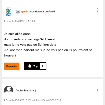
gen14
contributeur confirmé
Posté le
‎05/03/2016
17h00
Je suis allée dans :
documents and settings/All Users/
mais je ne vois pas de fichiers data
J'ai cherché partout mais je ne vois pas ou ils pourraient se
trouver?
Répondre
0
Ancien Membre
Posté le
‎05/03/2016
17h40
Modifié le
05/03/2016