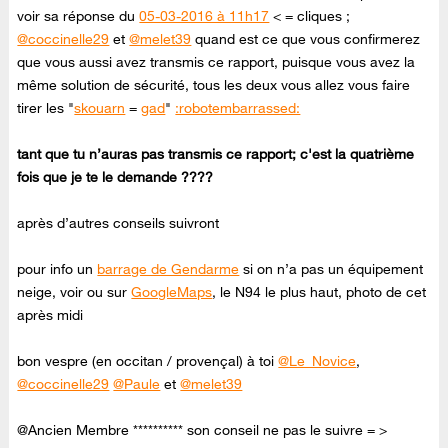
voir sa réponse du
05-03-2016 à 11h17
< = cliques ;
@coccinelle29
et
@melet39
quand est ce que vous confirmerez
que vous aussi avez transmis ce rapport, puisque vous avez la
même solution de sécurité, tous les deux vous allez vous faire
tirer les "
skouarn
=
gad
"
:robotembarrassed:
tant que tu n’auras pas transmis ce rapport; c'est la quatrième
fois que je te le demande ????
après d’autres conseils suivront
pour info un
barrage de Gendarme
si on n’a pas un équipement
neige, voir ou sur
GoogleMaps
, le N94 le plus haut, photo de cet
après midi
bon vespre (en occitan / provençal) à toi
@Le_Novice
,
@coccinelle29
@Paule
et
@melet39
@Ancien Membre ********** son conseil ne pas le suivre = >