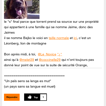
le "s" final parce que torrent prend sa source sur une propriété
qui appartient à une famille qui se nomme Jaime, donc des
Jaimes
il se nomme Bajko le voici en
taille normale
et
ici
, c'est un
Léonberg, lion de montagne
Bon après midi, à toi,
@Le_Novice
°¿°
ainsi qu'à
@melet39
et
@coccinelle29
qui n’ont toujours pas
donné leur point de vue sur la suite de sécurité Orange,
================================
"Un païs sens sa lenga es mut"
(un pays sans sa langue est muet)
Répondre
1