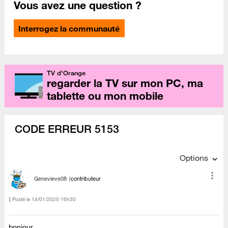
Vous avez une question ?
Interrogez la communauté
TV d'Orange
regarder la TV sur mon PC, ma
tablette ou mon mobile
CODE ERREUR 5153
Options
Genevieve08
contributeur
Posté le
‎14/01/2020
16h30
bonjour