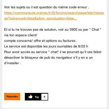
Voir les sujets ou il est question du même code erreur .
https://communaute.orange.fr/t5/forums/searchpage/tab/messa
ge?advanced=false&allow_punctuation=false...
Et si tu ne trouves pas de solution, voir au 3900 ou par " Chat "
via ton espace client/
compte concerné/ offre et options ou factures .
Le service est disponible les jours ouvrables de 8/20 h
Pour avoir accès au service " chat" il se pourrait qu'il vas falloir
désactiver le bloqueur de pub du navigateur s'il y en a un
d'installer .
Répondre
0