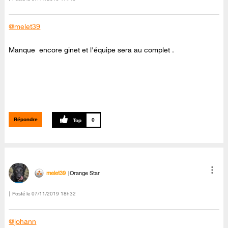
@melet39
Manque encore ginet et l'équipe sera au complet .
Répondre
0
melet39
Orange Star
Posté le
‎07/11/2019
18h32
@johann