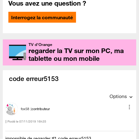
Vous avez une question ?
Interrogez la communauté
TV d'Orange
regarder la TV sur mon PC, ma
tablette ou mon mobile
code erreur5153
Options
fox58
contributeur
Posté le
‎07/11/2019
16h35
impossible de regarder tf1 code erreur5153