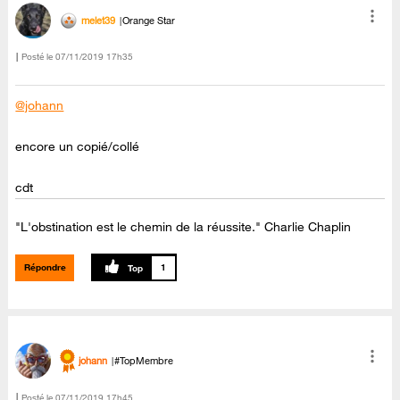
melet39
Orange Star
Posté le
‎07/11/2019
17h35
@johann
encore un copié/collé
cdt
"L'obstination est le chemin de la réussite." Charlie Chaplin
Répondre
1
johann
#TopMembre
Posté le
‎07/11/2019
17h45