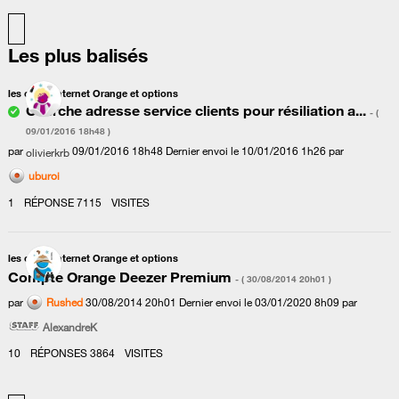
Les plus balisés
les offres Internet Orange et options
Cherche adresse service clients pour résiliation a...
- (
‎09/01/2016
18h48
)
par
‎09/01/2016
18h48
Dernier envoi le
‎10/01/2016
1h26
par
olivierkrb
uburoi
1
RÉPONSE
7115
VISITES
les offres Internet Orange et options
Compte Orange Deezer Premium
- (
‎30/08/2014
20h01
)
par
‎30/08/2014
20h01
Dernier envoi le
‎03/01/2020
8h09
par
Rushed
AlexandreK
10
RÉPONSES
3864
VISITES