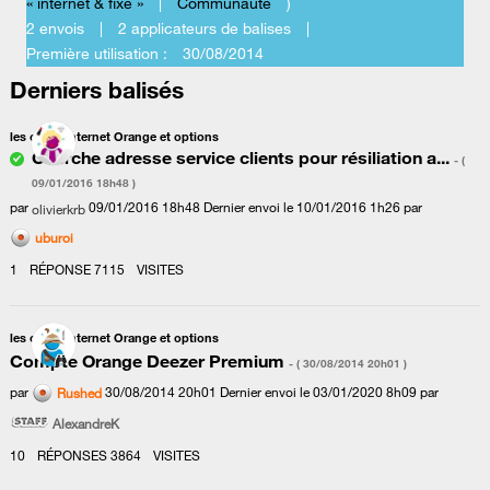
« internet & fixe »
|
Communauté
)
2 envois
|
2 applicateurs de balises
|
Première utilisation :
‎30/08/2014
Derniers balisés
les offres Internet Orange et options
Cherche adresse service clients pour résiliation a...
- (
‎09/01/2016
18h48
)
par
‎09/01/2016
18h48
Dernier envoi le
‎10/01/2016
1h26
par
olivierkrb
uburoi
1
RÉPONSE
7115
VISITES
les offres Internet Orange et options
Compte Orange Deezer Premium
- (
‎30/08/2014
20h01
)
par
‎30/08/2014
20h01
Dernier envoi le
‎03/01/2020
8h09
par
Rushed
AlexandreK
10
RÉPONSES
3864
VISITES