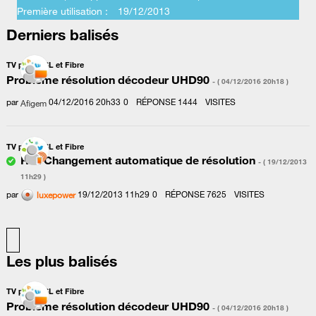
Première utilisation :
‎19/12/2013
Derniers balisés
TV par ADSL et Fibre
Problème résolution décodeur UHD90
- (
‎04/12/2016
20h18
)
par
‎04/12/2016
20h33
0
RÉPONSE
1444
VISITES
Afigem
TV par ADSL et Fibre
Re : Changement automatique de résolution
- (
‎19/12/2013
11h29
)
par
‎19/12/2013
11h29
0
RÉPONSE
7625
VISITES
luxepower
Les plus balisés
TV par ADSL et Fibre
Problème résolution décodeur UHD90
- (
‎04/12/2016
20h18
)