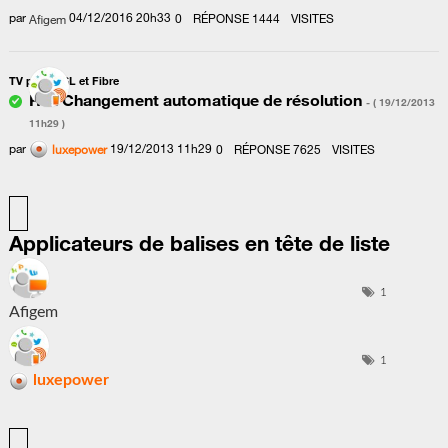
par
‎04/12/2016
20h33
0
RÉPONSE
1444
VISITES
Afigem
TV par ADSL et Fibre
Re : Changement automatique de résolution
- (
‎19/12/2013
11h29
)
par
‎19/12/2013
11h29
0
RÉPONSE
7625
VISITES
luxepower
Applicateurs de balises en tête de liste
1
Afigem
1
luxepower