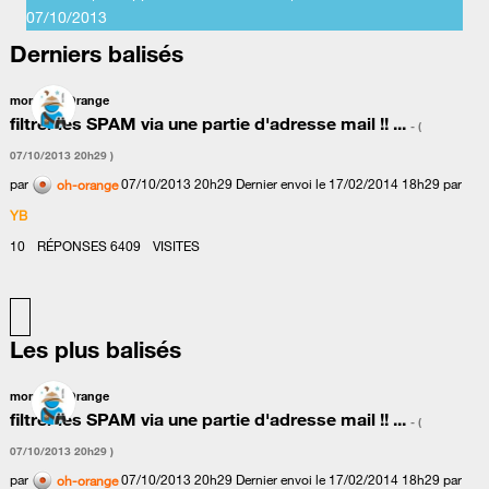
‎07/10/2013
Derniers balisés
mon mail Orange
filtrer les SPAM via une partie d'adresse mail !! ...
- (
‎07/10/2013
20h29
)
par
‎07/10/2013
20h29
Dernier envoi le
‎17/02/2014
18h29
par
oh-orange
YB
10
RÉPONSES
6409
VISITES
Les plus balisés
mon mail Orange
filtrer les SPAM via une partie d'adresse mail !! ...
- (
‎07/10/2013
20h29
)
par
‎07/10/2013
20h29
Dernier envoi le
‎17/02/2014
18h29
par
oh-orange