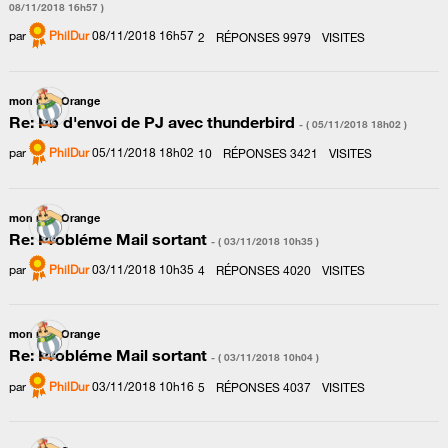
‎08/11/2018
16h57
)
par
PhilDur
‎08/11/2018
16h57
2
RÉPONSES
9979
VISITES
mon mail Orange
Re: Pb d'envoi de PJ avec thunderbird
- (
‎05/11/2018
18h02
)
par
PhilDur
‎05/11/2018
18h02
10
RÉPONSES
3421
VISITES
mon mail Orange
Re: Probléme Mail sortant
- (
‎03/11/2018
10h35
)
par
PhilDur
‎03/11/2018
10h35
4
RÉPONSES
4020
VISITES
mon mail Orange
Re: Probléme Mail sortant
- (
‎03/11/2018
10h04
)
par
PhilDur
‎03/11/2018
10h16
5
RÉPONSES
4037
VISITES