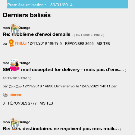
Première utilisation :
‎30/01/2014
Derniers balisés
mon mail Orange
Re: Problème d'envoi demails
- (
‎12/11/2018
19h12
)
par
PhilDur
‎12/11/2018
19h19
9
RÉPONSES
3695
VISITES
mon mail Orange
SMTP - mail accepted for delivery - mais pas d'env...
- (
‎10/11/2018
12h16
)
par
‎12/11/2018
14h50
Dernier envoi le
‎12/09/2021
14h11
par
ChriCor
nbenm
3
RÉPONSES
2777
VISITES
mon mail Orange
Re: Mes destinataires ne reçoivent pas mes mails.
- (