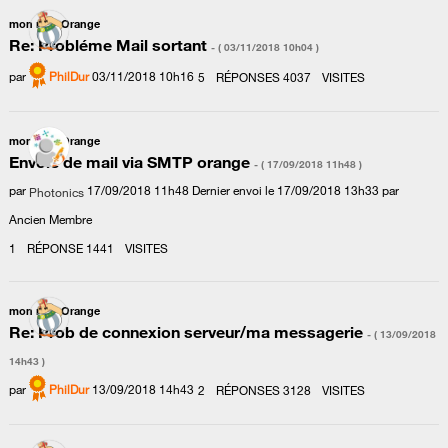
mon mail Orange
Re: Probléme Mail sortant
- (
‎03/11/2018
10h04
)
par
PhilDur
‎03/11/2018
10h16
5
RÉPONSES
4037
VISITES
mon mail Orange
Envoie de mail via SMTP orange
- (
‎17/09/2018
11h48
)
par
‎17/09/2018
11h48
Dernier envoi le
‎17/09/2018
13h33
par
Photonics
Ancien Membre
1
RÉPONSE
1441
VISITES
mon mail Orange
Re: Prob de connexion serveur/ma messagerie
- (
‎13/09/2018
14h43
)
par
PhilDur
‎13/09/2018
14h43
2
RÉPONSES
3128
VISITES