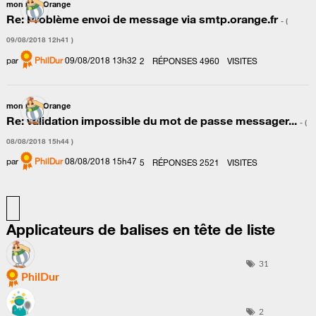
mon mail Orange
Re: Problème envoi de message via smtp.orange.fr
- (
‎09/08/2018
12h41
)
par
PhilDur
‎09/08/2018
13h32
2
RÉPONSES
4960
VISITES
mon mail Orange
Re: validation impossible du mot de passe messager...
- (
‎08/08/2018
15h44
)
par
PhilDur
‎08/08/2018
15h47
5
RÉPONSES
2521
VISITES
Applicateurs de balises en tête de liste
31
PhilDur
2