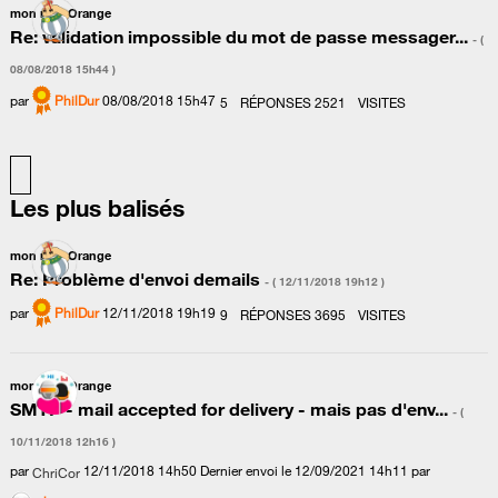
mon mail Orange
Re: validation impossible du mot de passe messager...
- (
‎08/08/2018
15h44
)
par
PhilDur
‎08/08/2018
15h47
5
RÉPONSES
2521
VISITES
Les plus balisés
mon mail Orange
Re: Problème d'envoi demails
- (
‎12/11/2018
19h12
)
par
PhilDur
‎12/11/2018
19h19
9
RÉPONSES
3695
VISITES
mon mail Orange
SMTP - mail accepted for delivery - mais pas d'env...
- (
‎10/11/2018
12h16
)
par
‎12/11/2018
14h50
Dernier envoi le
‎12/09/2021
14h11
par
ChriCor