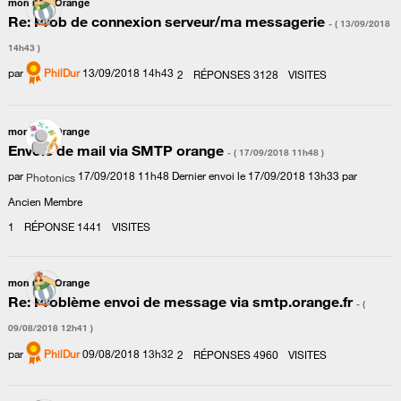
mon mail Orange
Re: Prob de connexion serveur/ma messagerie
- (
‎13/09/2018
14h43
)
par
PhilDur
‎13/09/2018
14h43
2
RÉPONSES
3128
VISITES
mon mail Orange
Envoie de mail via SMTP orange
- (
‎17/09/2018
11h48
)
par
‎17/09/2018
11h48
Dernier envoi le
‎17/09/2018
13h33
par
Photonics
Ancien Membre
1
RÉPONSE
1441
VISITES
mon mail Orange
Re: Problème envoi de message via smtp.orange.fr
- (
‎09/08/2018
12h41
)
par
PhilDur
‎09/08/2018
13h32
2
RÉPONSES
4960
VISITES