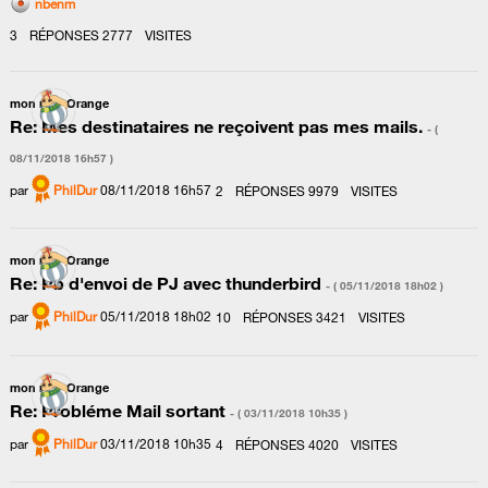
nbenm
3
RÉPONSES
2777
VISITES
mon mail Orange
Re: Mes destinataires ne reçoivent pas mes mails.
- (
‎08/11/2018
16h57
)
par
PhilDur
‎08/11/2018
16h57
2
RÉPONSES
9979
VISITES
mon mail Orange
Re: Pb d'envoi de PJ avec thunderbird
- (
‎05/11/2018
18h02
)
par
PhilDur
‎05/11/2018
18h02
10
RÉPONSES
3421
VISITES
mon mail Orange
Re: Probléme Mail sortant
- (
‎03/11/2018
10h35
)
par
PhilDur
‎03/11/2018
10h35
4
RÉPONSES
4020
VISITES