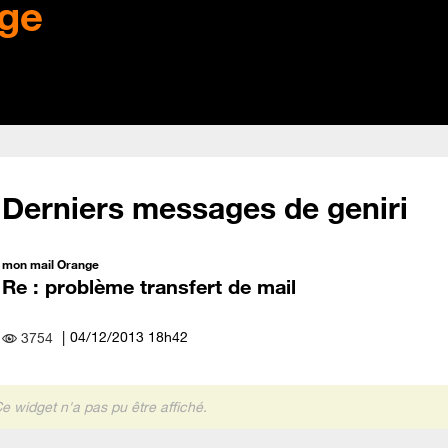
ge
Derniers messages de geniri
mon mail Orange
Re : problème transfert de mail
‎04/12/2013
18h42
3754
e widget n'a pas pu être affiché.