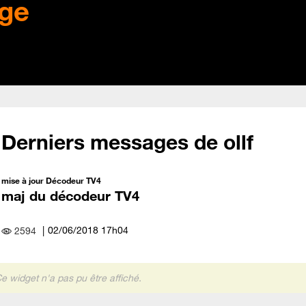
ge
Derniers messages de ollf
mise à jour Décodeur TV4
maj du décodeur TV4
‎02/06/2018
17h04
2594
e widget n'a pas pu être affiché.