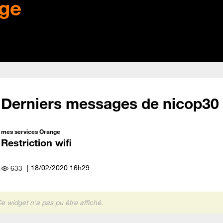
ge
Derniers messages de nicop30
mes services Orange
Restriction wifi
‎18/02/2020
16h29
633
e widget n'a pas pu être affiché.