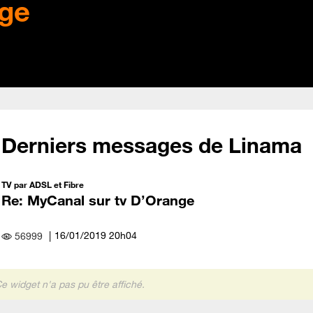
ge
Derniers messages de Linama
TV par ADSL et Fibre
Re: MyCanal sur tv D’Orange
‎16/01/2019
20h04
56999
e widget n'a pas pu être affiché.