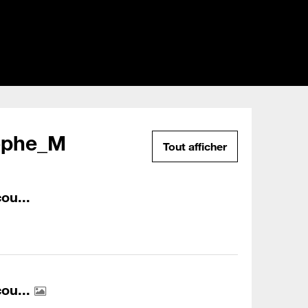
tophe_M
Tout afficher
ou...
cou...