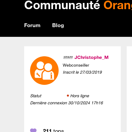
Communauté
Oran
Forum
Blog
JChristophe_M
Webconseiller
Inscrit le
‎27/03/2019
Statut
Hors ligne
Dernière connexion
‎30/10/2024
17h16
211
tops