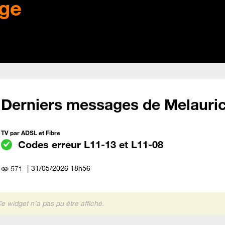
ge
Derniers messages de Melauri
TV par ADSL et Fibre
Codes erreur L11-13 et L11-08
‎31/05/2026
18h56
571
e widget n'a pas pu être affiché.