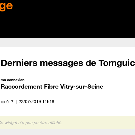
ge
Derniers messages de Tomgui
ma connexion
Raccordement Fibre Vitry-sur-Seine
‎22/07/2019
11h18
917
e widget n'a pas pu être affiché.