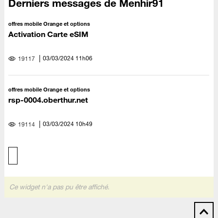
Derniers messages de Menhir91
offres mobile Orange et options
Activation Carte eSIM
‎03/03/2024
11h06
19117
offres mobile Orange et options
rsp-0004.oberthur.net
‎03/03/2024
10h49
19114
Ce widget n'a pas pu être affiché.