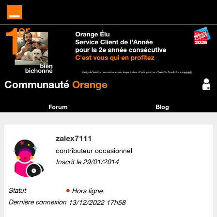
Communauté
Orange
Forum
Blog
zalex7111
contributeur occasionnel
Inscrit le
‎29/01/2014
Statut
Hors ligne
Dernière connexion
‎13/12/2022
17h58