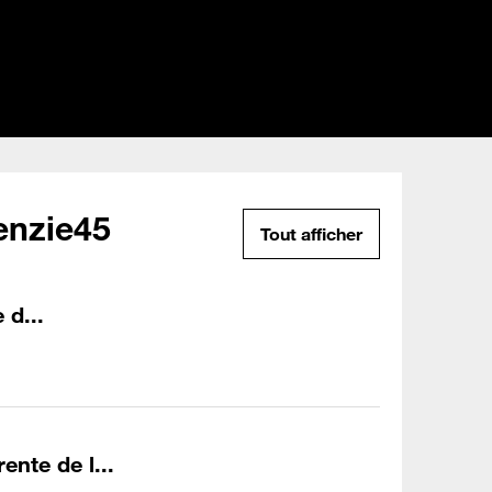
enzie45
Tout afficher
 d...
nte de l...