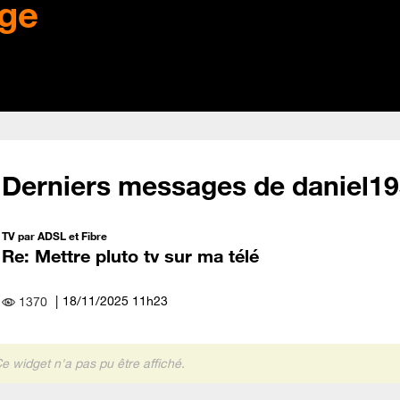
ge
Derniers messages de daniel1
TV par ADSL et Fibre
Re: Mettre pluto tv sur ma télé
‎18/11/2025
11h23
1370
e widget n'a pas pu être affiché.