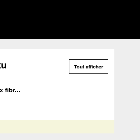
tu
Tout afficher
 fibr...