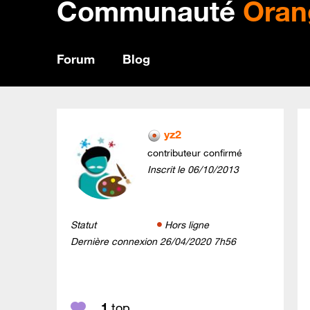
Communauté
Oran
Forum
Blog
yz2
contributeur confirmé
Inscrit le
‎06/10/2013
Statut
Hors ligne
Dernière connexion
‎26/04/2020
7h56
1
top