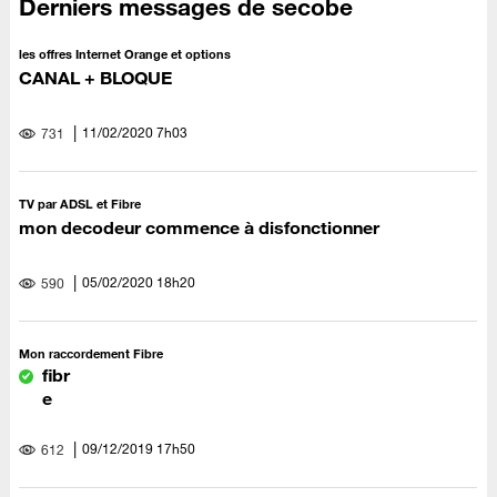
Derniers messages de secobe
les offres Internet Orange et options
CANAL + BLOQUE
‎11/02/2020
7h03
731
TV par ADSL et Fibre
mon decodeur commence à disfonctionner
‎05/02/2020
18h20
590
Mon raccordement Fibre
fibr
e
‎09/12/2019
17h50
612