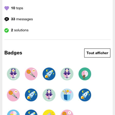
10
tops
33
messages
2
solutions
Badges
Tout afficher