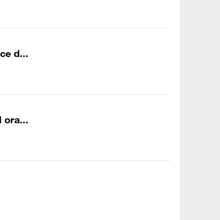
ce d...
 ora...