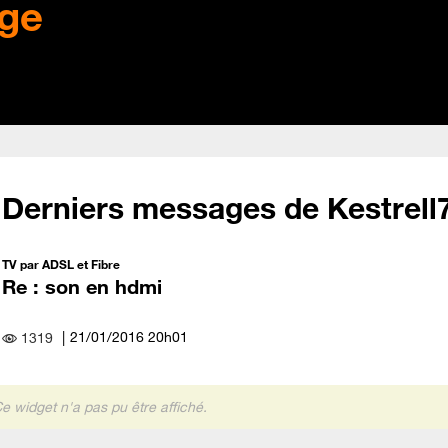
ge
Derniers messages de Kestrell
TV par ADSL et Fibre
Re : son en hdmi
‎21/01/2016
20h01
1319
e widget n'a pas pu être affiché.