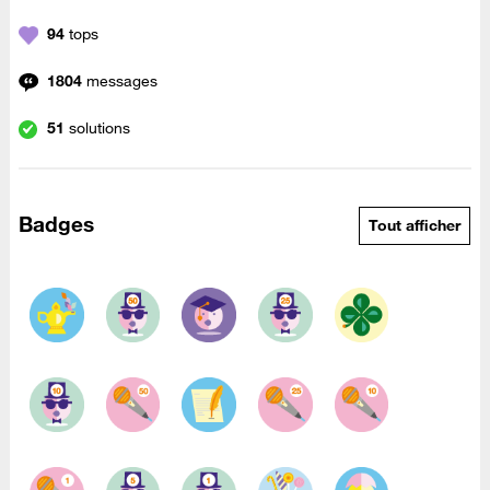
94
tops
1804
messages
51
solutions
Badges
Tout afficher