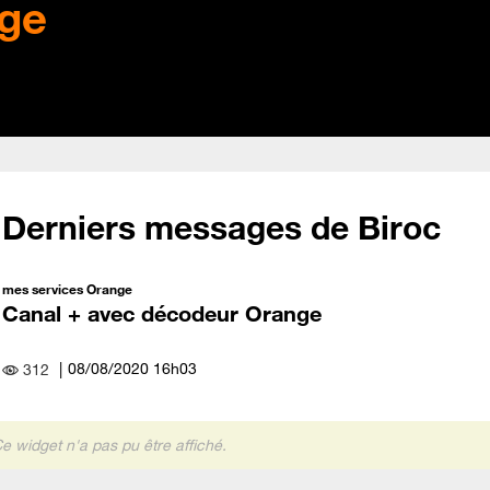
ge
Derniers messages de Biroc
mes services Orange
Canal + avec décodeur Orange
‎08/08/2020
16h03
312
e widget n'a pas pu être affiché.