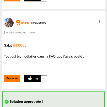
johann
#TopMembre
Posté le
‎28/06/2021
11h49
Salut
@if00030
Tout est bien détailler dans la FAQ que j'avais posté .
Répondre
0