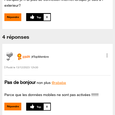
exterieur?
Répondre
0
4 réponses
jyjo29
#TopMembre
Posté le
‎13/12/2023
12h30
Pas de bonjour
non plus
@rababa
Parce que les données mobiles ne sont pas activées !!!!!!!
Répondre
0