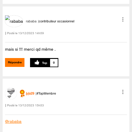
rababa
contributeur occasionnel
Posté le
‎13/12/2023
14h59
mais si !!! merci qd même .
Répondre
0
jyjo29
#TopMembre
Posté le
‎13/12/2023
15h53
@rababa