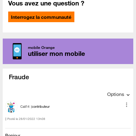
Vous avez une question ?
Interrogez la communauté
mobile Orange
utiliser mon mobile
Fraude
Options
Cali14
contributeur
Posté le
‎28/01/2022
13h08
Bonjour