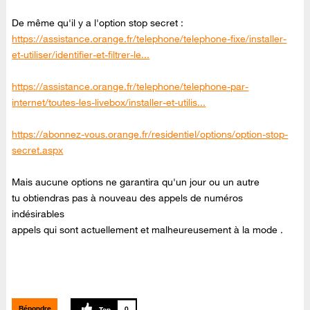
De même qu'il y a l'option stop secret :
https://assistance.orange.fr/telephone/telephone-fixe/installer-
et-utiliser/identifier-et-filtrer-le...
https://assistance.orange.fr/telephone/telephone-par-
internet/toutes-les-livebox/installer-et-utilis...
https://abonnez-vous.orange.fr/residentiel/options/option-stop-
secret.aspx
Mais aucune options ne garantira qu'un jour ou un autre
tu obtiendras pas à nouveau des appels de numéros
indésirables
appels qui sont actuellement et malheureusement à la mode .
Répondre
0