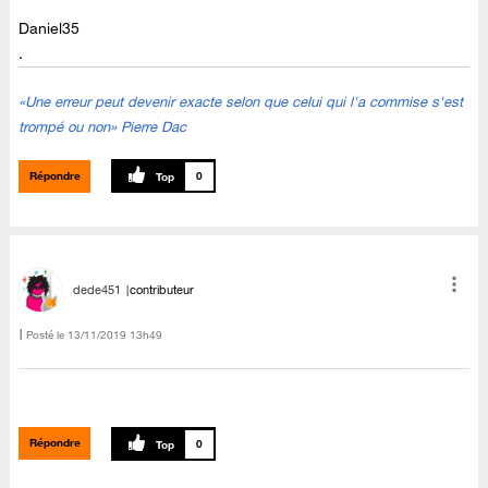
Daniel35
.
«Une erreur peut devenir exacte selon que celui qui l'a commise s'est
trompé ou non» Pierre Dac
Répondre
0
dede451
contributeur
Posté le
‎13/11/2019
13h49
Répondre
0