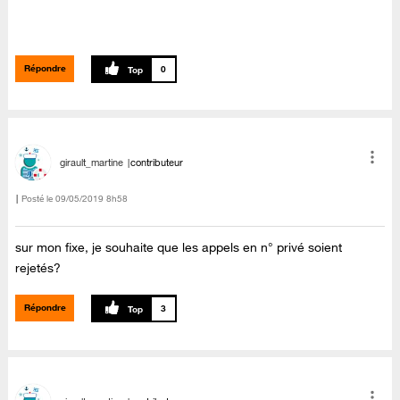
Répondre
0
girault_martine
contributeur
Posté le
‎09/05/2019
8h58
sur mon fixe, je souhaite que les appels en n° privé soient
rejetés?
Répondre
3