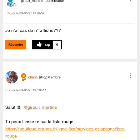
girault_martine
contributeur
Posté le
‎09/05/2019
8h59
Je n'ai pas de n° affiché???
Répondre
0
johann
#TopMembre
Posté le
‎09/05/2019
10h11
Salut !!!!
@girault_martine
Tu peux t'inscrire sur la liste rouge
https://boutique.orange.fr/ligne-fixe/services-et-options/liste-
rouge