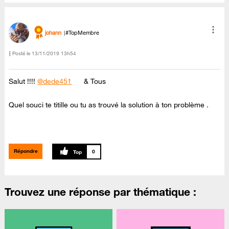
johann
#TopMembre
Posté le
‎13/11/2019
13h54
Salut !!!!
@dede451
& Tous
Quel souci te titille ou tu as trouvé la solution à ton problème .
Répondre
0
Trouvez une réponse par thématique :