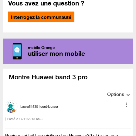
Vous avez une question ?
Interrogez la communauté
mobile Orange
utiliser mon mobile
Montre Huawei band 3 pro
Options
Laura51530
contributeur
Posté le
‎17/11/2018
6h22
Bonjour j ai fait l acquisition d un Huawei p20 et j ai eu une