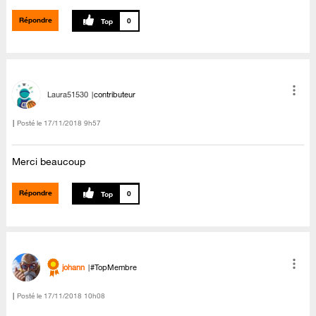
Répondre
0
Laura51530
contributeur
Posté le
‎17/11/2018
9h57
Merci beaucoup
Répondre
0
johann
#TopMembre
Posté le
‎17/11/2018
10h08