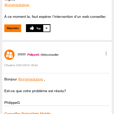
@virginiedubois
À ce moment la, faut espérer l'intervention d'un web conseiller.
Répondre
0
PhilippeG
Webconseiller
Posté le
‎15/01/2016
15h34
Bonjour
@virginiedubois
,
Est-ce que votre problème est résolu?
PhilippeG
Conseiller Spécialiste Mobile