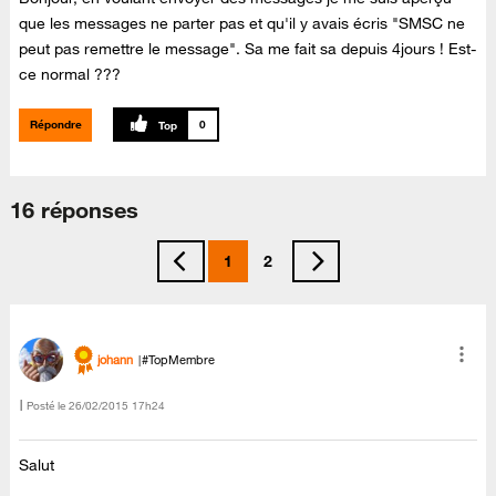
que les messages ne parter pas et qu'il y avais écris "SMSC ne
peut pas remettre le message". Sa me fait sa depuis 4jours ! Est-
ce normal ???
Répondre
0
16 réponses
1
2
johann
#TopMembre
Posté le
‎26/02/2015
17h24
Salut