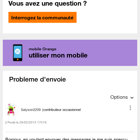
Vous avez une question ?
Interrogez la communauté
mobile Orange
utiliser mon mobile
Probleme d'envoie
Options
Salyson2209
contributeur occasionnel
Posté le
‎26/02/2015
17h19
Bonjour, en voulant envoyer des messages je me suis aperçu