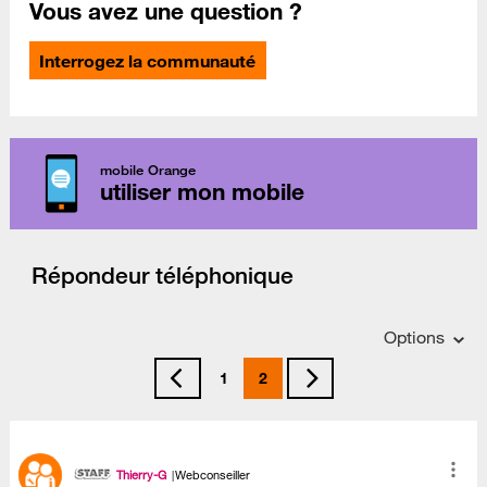
Vous avez une question ?
Interrogez la communauté
mobile Orange
utiliser mon mobile
Répondeur téléphonique
Options
1
2
Thierry-G
Webconseiller