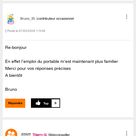
Bruno_35
contributeur occasionnel
Posté le
‎07/05/2026
11h39
Re-bonjour
En effet l'emploi du portable m'est maintenant plus familier
Merci pour vos réponses précises
A bientôt
Bruno
Répondre
0
Thierry-G
Webconseiller