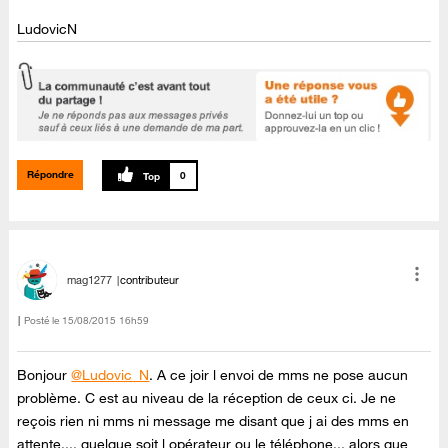
LudovicN
Répondre
0
mag1277
contributeur
Posté le
‎15/08/2015
16h59
Bonjour
@Ludovic_N
. A ce joir l envoi de mms ne pose aucun
problème. C est au niveau de la réception de ceux ci. Je ne
reçois rien ni mms ni message me disant que j ai des mms en
attente.... quelque soit l opérateur ou le téléphone... alors que