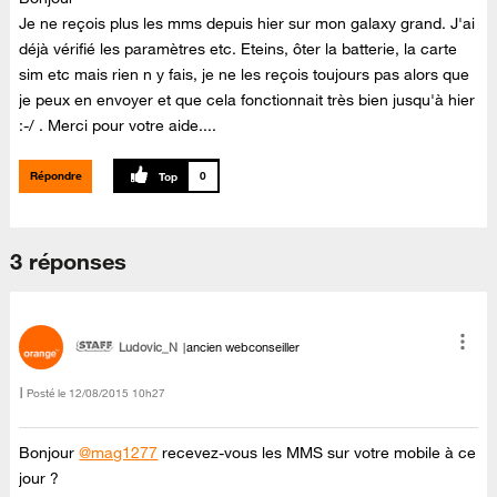
Je ne reçois plus les mms depuis hier sur mon galaxy grand. J'ai
déjà vérifié les paramètres etc. Eteins, ôter la batterie, la carte
sim etc mais rien n y fais, je ne les reçois toujours pas alors que
je peux en envoyer et que cela fonctionnait très bien jusqu'à hier
:-/ . Merci pour votre aide....
Répondre
0
3 réponses
Ludovic_N
ancien webconseiller
Posté le
‎12/08/2015
10h27
Bonjour
@mag1277
recevez-vous les MMS sur votre mobile à ce
jour ?