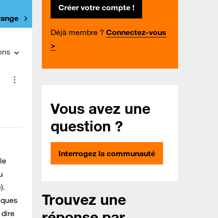
Créer votre compte !
Orange
Déjà membre ?
Connectez-vous
>
ons
Vous avez une
question ?
Interrogez la communauté
le
u
).
Trouvez une
lques
réponse par
 dire