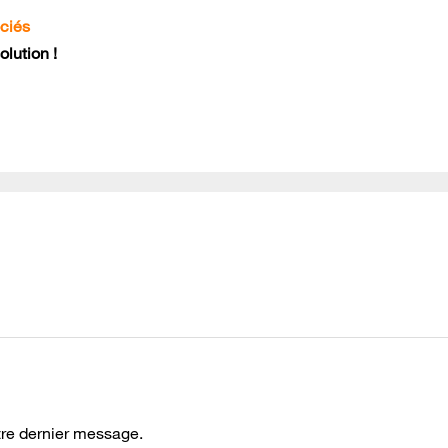
ociés
lution !
tre dernier message.