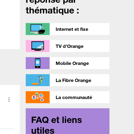
thématique :
Internet et fixe
TV d'Orange
Mobile Orange
La Fibre Orange
La communauté
FAQ et liens
utiles