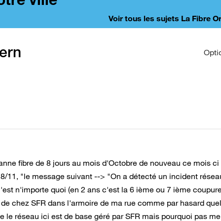
Voir tous les sujets La Fibre 
ern
Opti
panne fibre de 8 jours au mois d'Octobre de nouveau ce mois ci 
28/11, "le message suivant --> "On a détecté un incident résea
'est n'importe quoi (en 2 ans c'est la 6 ième ou 7 ième coupure
ien de chez SFR dans l'armoire de ma rue comme par hasard que
 que le réseau ici est de base géré par SFR mais pourquoi pas me