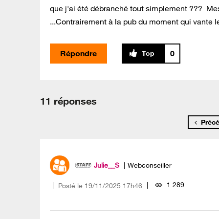
que j'ai été débranché tout simplement ??? Mes
...Contrairement à la pub du moment qui vante le
Répondre
0
11 réponses
Préc
Julie__S
Webconseiller
1 289
Posté le
‎19/11/2025
17h46