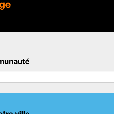
ge
munauté
tre ville