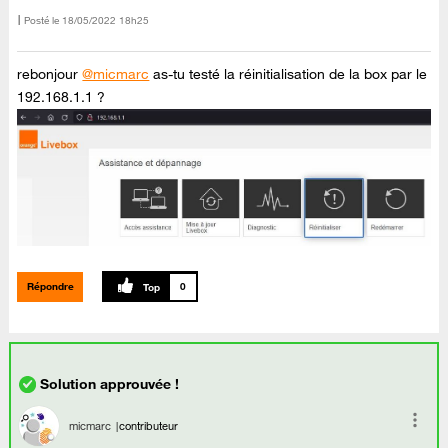
Posté le
‎18/05/2022
18h25
rebonjour
@micmarc
as-tu testé la réinitialisation de la box par le
192.168.1.1 ?
Répondre
0
micmarc
contributeur