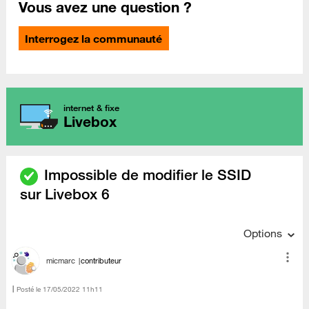
Vous avez une question ?
Interrogez la communauté
internet & fixe
Livebox
Impossible de modifier le SSID
sur Livebox 6
Options
micmarc
contributeur
Posté le
‎17/05/2022
11h11