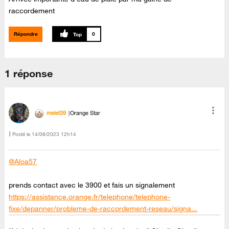
raccordement
Répondre
0
1 réponse
melet39
Orange Star
Posté le
‎14/08/2023
12h14
@Aloa57
prends contact avec le 3900 et fais un signalement
https://assistance.orange.fr/telephone/telephone-
fixe/depanner/probleme-de-raccordement-reseau/signa...