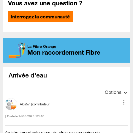
Vous avez une question ?
Interrogez la communauté
La Fibre Orange
Mon raccordement Fibre
Arrivée d'eau
Options
Aloa57
contributeur
Posté le
‎14/08/2023
12h10
Arrivée importante d'eau de pluie par ma gaine de