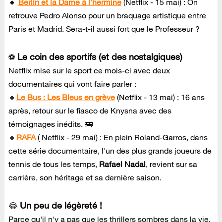
🔸
Berlin et la Dame à l’hermine
(Netflix - 15 mai) : On
retrouve Pedro Alonso pour un braquage artistique entre
Paris et Madrid. Sera-t-il aussi fort que le Professeur ?
Le coin des sportifs (et des nostalgiques)
⚽
Netflix mise sur le sport ce mois-ci avec deux
documentaires qui vont faire parler :
🔸
Le Bus : Les Bleus en grève
(Netflix - 13 mai) : 16 ans
après, retour sur le fiasco de Knysna avec des
témoignages inédits. 🚌
🔸
RAFA
( Netflix - 29 mai) : En plein Roland-Garros, dans
cette série documentaire, l'un des plus grands joueurs de
tennis de tous les temps,
Rafael Nadal
, revient sur sa
carrière, son héritage et sa dernière saison.
Un peu de légèreté !
😂
Parce qu'il n'y a pas que les thrillers sombres dans la vie,