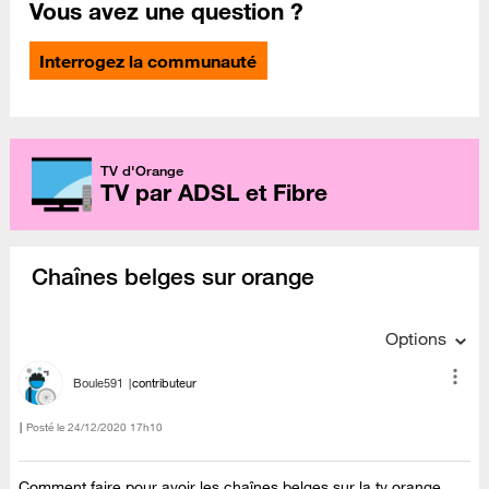
Vous avez une question ?
Interrogez la communauté
TV d'Orange
TV par ADSL et Fibre
Chaînes belges sur orange
Options
Boule591
contributeur
Posté le
‎24/12/2020
17h10
Comment faire pour avoir les chaînes belges sur la tv orange