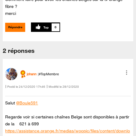
fibre ?
merci
Répondre
0
2 réponses
johann
#TopMembre
Posté le
‎24/12/2020
17h46
Modifié le
28/12/2020
Salut
@Boule591
Regarde voir si certaines chaînes Belge sont disponibles à partir
de la 621 à 699
https://assistance.orange.fr/medias/woopic/files/content/downlo