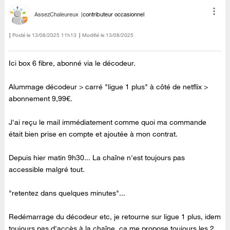
AssezChaleureux
contributeur occasionnel
Posté le
‎13/08/2025
11h13
Modifié le
13/08/2025
Ici box 6 fibre, abonné via le décodeur.
Alummage décodeur > carré "ligue 1 plus" à côté de netflix >
abonnement 9,99€.
J'ai reçu le mail immédiatement comme quoi ma commande
était bien prise en compte et ajoutée à mon contrat.
Depuis hier matin 9h30... La chaîne n'est toujours pas
accessible malgré tout.
"retentez dans quelques minutes"...
Redémarrage du décodeur etc, je retourne sur ligue 1 plus, idem
toujours pas d'accès à la chaîne, ça me propose toujours les 2