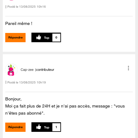
Posté le
‎13/08/2025
10h16
Pareil même !
Répondre
0
Cap-zee
contributeur
Posté le
‎13/08/2025
10h19
Bonjour,
Moi ça fait plus de 24H et je n'ai pas accès, message : "vous
n'êtes pas abonné".
Répondre
1