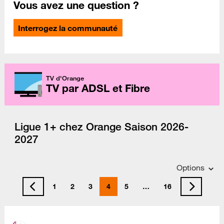
Vous avez une question ?
Interrogez la communauté
TV d'Orange
TV par ADSL et Fibre
Ligue 1+ chez Orange Saison 2026-
2027
Options
1
2
3
4
5
…
16