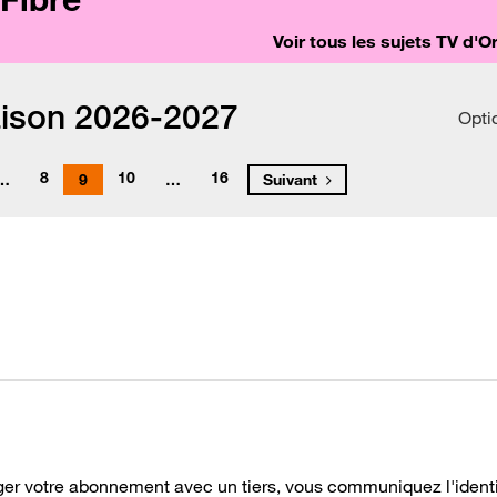
Voir tous les sujets TV d'
aison 2026-2027
Opti
8
10
16
…
9
…
Suivant
ger votre abonnement avec un tiers, vous communiquez l'identi