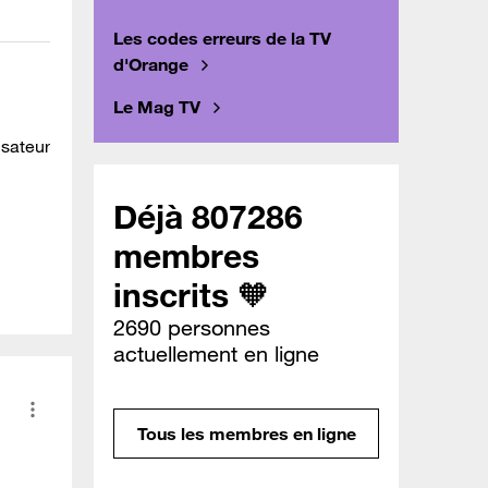
Les codes erreurs de la TV
d'Orange
Le Mag TV
isateur
Déjà 807286
membres
inscrits 🧡
2690 personnes
actuellement en ligne
Tous les membres en ligne