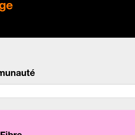
ge
munauté
Fibre