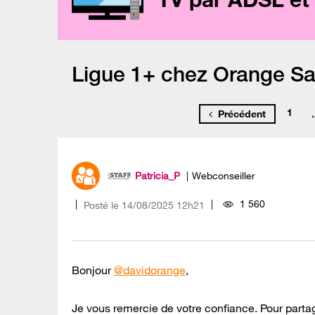
Ligue 1+ chez Orange S
1
Précédent
Patricia_P
Webconseiller
1 560
Posté le
‎14/08/2025
12h21
Bonjour
@davidorange
,
Je vous remercie de votre confiance. Pour parta