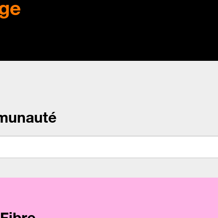
ge
munauté
Fibre