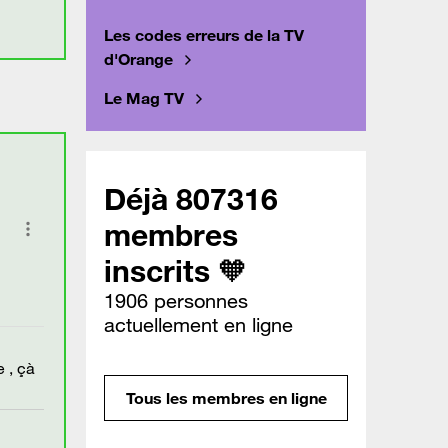
Les codes erreurs de la TV
d'Orange
Le Mag TV
Déjà 807316
membres
inscrits 🧡
1906 personnes
actuellement en ligne
 , çà
Tous les membres en ligne