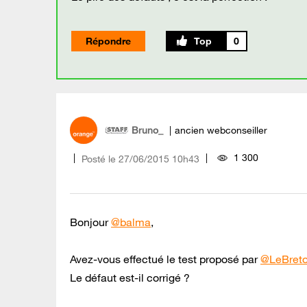
Répondre
0
Bruno_
ancien webconseiller
1 300
Posté le
‎27/06/2015
10h43
Bonjour
@balma
,
Avez-vous effectué le test proposé par
@LeBret
Le défaut est-il corrigé ?