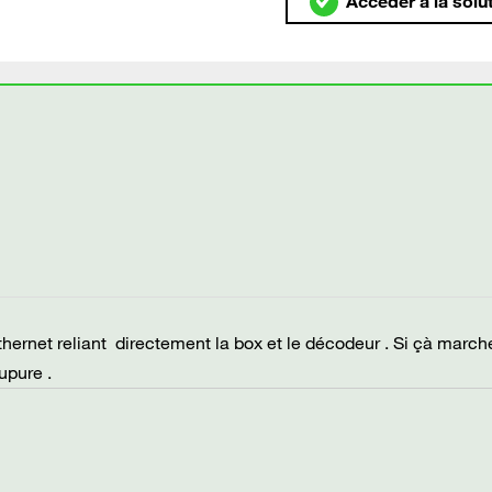
Accéder à la solu
hernet reliant directement la box et le décodeur . Si çà marche
upure .