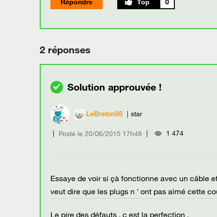
Répondre
0
2 réponses
LeBreton56
star
1 474
Posté le
‎20/06/2015
17h48
Essaye de voir si çà fonctionne avec un câble et
veut dire que les plugs n ' ont pas aimé cette co
Le pire des défauts , c est la perfection .