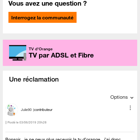
Vous avez une question ?
Interrogez la communauté
TV d'Orange
TV par ADSL et Fibre
Une réclamation
Options
Julie90
contributeur
Posté le
‎03/06/2019
20h28
Bonsoir , je ne peux plus recevoir la tv d’orange , j’ai donc