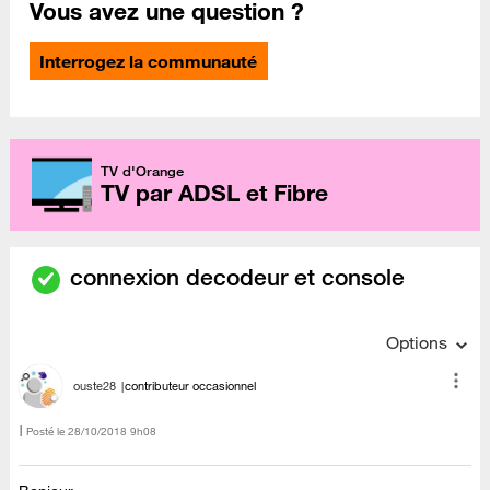
Vous avez une question ?
Interrogez la communauté
TV d'Orange
TV par ADSL et Fibre
connexion decodeur et console
Options
ouste28
contributeur occasionnel
Posté le
‎28/10/2018
9h08