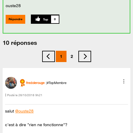
ouste28
Répondre
0
10 réponses
1
2
fredolerouge
#TopMembre
Posté le
‎28/10/2018
9h21
salut
@ouste28
c'est à dire "rien ne fonctionne"?