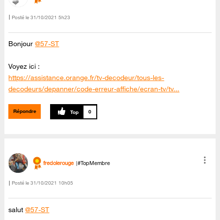
Posté le
‎31/10/2021
5h23
Bonjour
@57-ST
Voyez ici :
https://assistance.orange.fr/tv-decodeur/tous-les-
decodeurs/depanner/code-erreur-affiche/ecran-tv/tv...
Répondre
0
fredolerouge
#TopMembre
Posté le
‎31/10/2021
10h05
salut
@57-ST