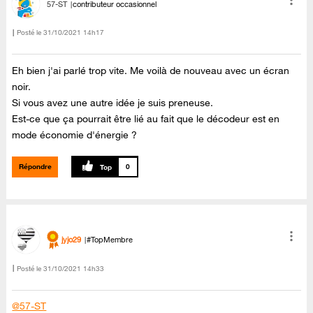
57-ST
contributeur occasionnel
Posté le
‎31/10/2021
14h17
Eh bien j'ai parlé trop vite. Me voilà de nouveau avec un écran
noir.
Si vous avez une autre idée je suis preneuse.
Est-ce que ça pourrait être lié au fait que le décodeur est en
mode économie d'énergie ?
Répondre
0
jyjo29
#TopMembre
Posté le
‎31/10/2021
14h33
@57-ST