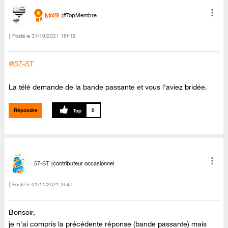
jyjo29
#TopMembre
Posté le
‎31/10/2021
16h19
@57-ST
La télé demande de la bande passante et vous l'aviez bridée.
Répondre
0
57-ST
contributeur occasionnel
Posté le
‎01/11/2021
2h47
Bonsoir,
je n'ai compris la précédente réponse (bande passante) mais