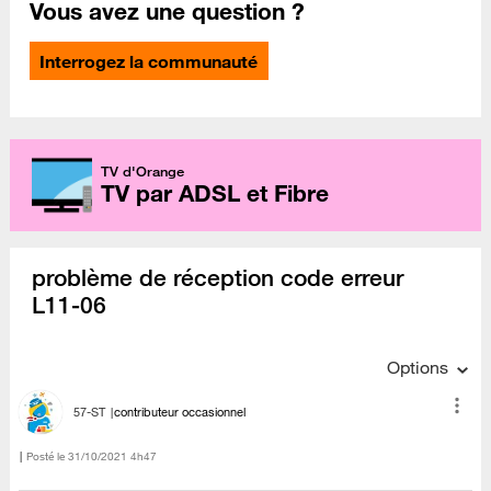
Vous avez une question ?
Interrogez la communauté
TV d'Orange
TV par ADSL et Fibre
problème de réception code erreur
L11-06
Options
57-ST
contributeur occasionnel
Posté le
‎31/10/2021
4h47